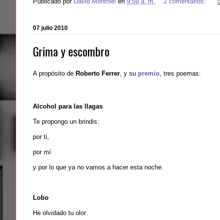
Publicado por
David Monthiel
en
9:59 a. m.
2 comentarios:
07 julio 2010
Grima y escombro
A propósito de
Roberto Ferrer
, y su
premio
, tres poemas:
Alcohol para las llagas
Te propongo un brindis:
por ti,
por mí
y por lo que ya no vamos a hacer esta noche.
Lobo
He olvidado tu olor