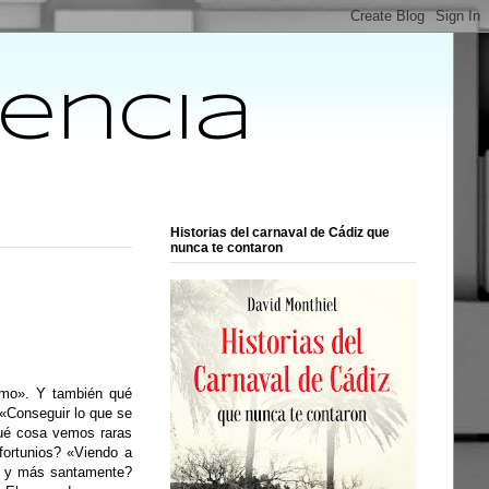
tencia
Historias del carnaval de Cádiz que
nunca te contaron
ismo». Y también qué
 «Conseguir lo que se
Qué cosa vemos raras
fortunios? «Viendo a
r y más santamente?